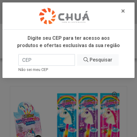
×
Baixe já nosso APP
0
Digite seu CEP para ter acesso aos
produtos e ofertas exclusivas da sua região
Pesquisar
VOLTAR
INÍCIO
DANILLA FOODS
Não sei meu CEP
DIPLOKO NEON UNICORNIO 15X10G DANILLA