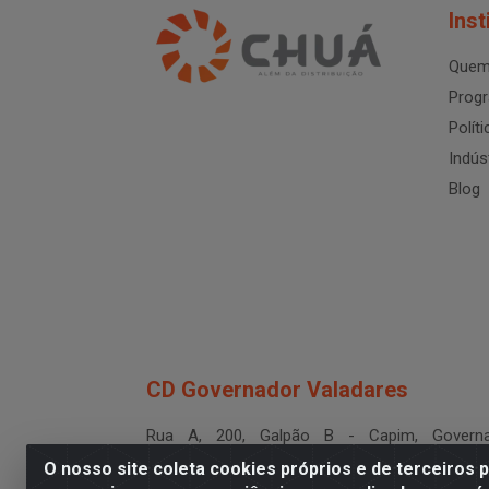
Inst
Quem
Progr
Polít
Indús
Blog
CD Governador Valadares
Rua A, 200, Galpão B - Capim, Governa
Valadares/MG - CEP 35.024-400
O nosso site coleta cookies próprios e de terceiros 
CNPJ 19.199.702/0003-36