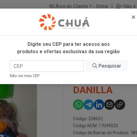
|
Área do Cliente ? - Entrar
Não é 
×
Digite seu CEP para ter acesso aos
produtos e ofertas exclusivas da sua região
IV 60X12G DANILLA
Pesquisar
DIPLOKO OLH
Não sei meu CEP
DANILLA
Código: 258652
Código NCM: 17049020
Código de Barras do Produto: 7