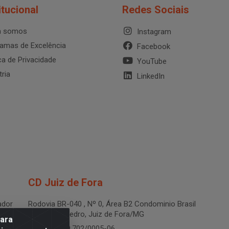
itucional
Redes Sociais
 somos
Instagram
amas de Excelência
Facebook
ica de Privacidade
YouTube
tria
LinkedIn
CD Juiz de Fora
dor
Rodovia BR-040 , Nº 0, Área B2 Condominio Brasil
LOG - São Pedro, Juiz de Fora/MG
para
CNPJ 19.199.702/0005-06