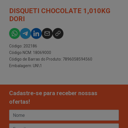
DISQUETI CHOCOLATE 1,010KG
DORI
Código: 202186
Código NCM: 18069000
Código de Barras do Produto: 7896058594560
Embalagem: UN\1
Cadastre-se para receber nossas
ofertas!