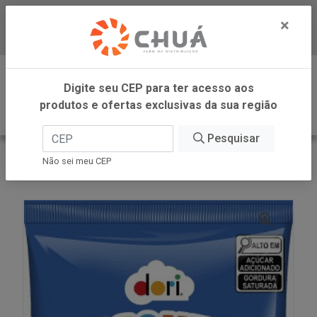
×
Baixe já nosso APP
0
Digite seu CEP para ter acesso aos
produtos e ofertas exclusivas da sua região
Pesquisar
VOLTAR
INÍCIO
DORI - ATACADO
Não sei meu CEP
DISQUETI CHOCOLATE 1,010KG DORI