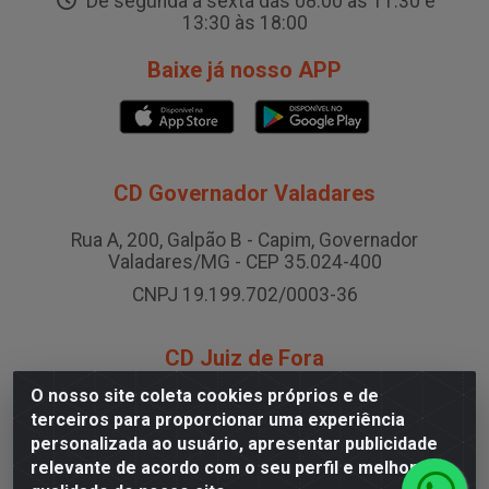
De segunda a sexta das 08:00 às 11:30 e
13:30 às 18:00
Baixe já nosso APP
CD Governador Valadares
Rua A, 200, Galpão B - Capim, Governador
Valadares/MG - CEP 35.024-400
CNPJ 19.199.702/0003-36
CD Juiz de Fora
O nosso site coleta cookies próprios e de
Rodovia BR-040 , Nº 0, Área B2 Condominio Brasil
terceiros para proporcionar uma experiência
LOG - São Pedro, Juiz de Fora/MG
personalizada ao usuário, apresentar publicidade
CNPJ 19.199.702/0005-06
relevante de acordo com o seu perfil e melhorar a