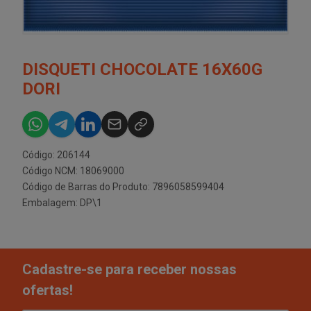
DISQUETI CHOCOLATE 16X60G
DORI
Código: 206144
Código NCM: 18069000
Código de Barras do Produto: 7896058599404
Embalagem: DP\1
Cadastre-se para receber nossas
ofertas!