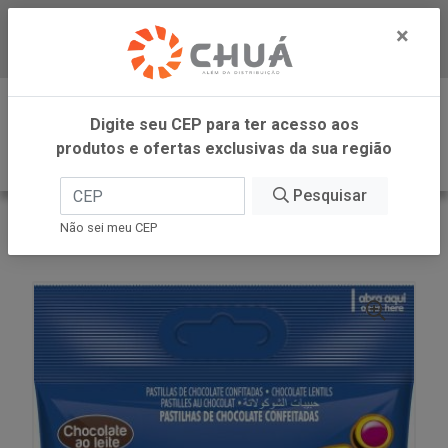
×
Baixe já nosso APP
0
Digite seu CEP para ter acesso aos
produtos e ofertas exclusivas da sua região
Pesquisar
VOLTAR
INÍCIO
DORI -SM
Não sei meu CEP
DISQUETI CHOCOLATE 16X60G DORI