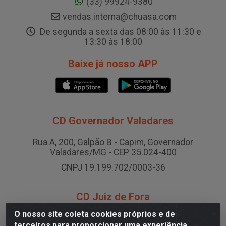
(33) 99924-9380
vendas.interna@chuasa.com
De segunda a sexta das 08:00 às 11:30 e
13:30 às 18:00
Baixe já nosso APP
CD Governador Valadares
Rua A, 200, Galpão B - Capim, Governador
Valadares/MG - CEP 35.024-400
CNPJ 19.199.702/0003-36
CD Juiz de Fora
O nosso site coleta cookies próprios e de
Rodovia BR-040 , Nº 0, Área B2 Condominio Brasil
terceiros para proporcionar uma experiência