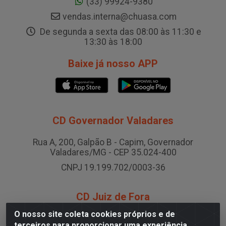
(33) 99924-9380
vendas.interna@chuasa.com
De segunda a sexta das 08:00 às 11:30 e
13:30 às 18:00
Baixe já nosso APP
CD Governador Valadares
Rua A, 200, Galpão B - Capim, Governador
Valadares/MG - CEP 35.024-400
CNPJ 19.199.702/0003-36
CD Juiz de Fora
O nosso site coleta cookies próprios e de
Rodovia BR-040 , Nº 0, Área B2 Condominio Brasil
terceiros para proporcionar uma experiência