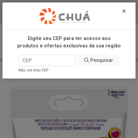
×
Baixe já nosso APP
0
Digite seu CEP para ter acesso aos
produtos e ofertas exclusivas da sua região
Pesquisar
VOLTAR
INÍCIO
DORI -SM
Não sei meu CEP
DISQUETI CHOCOLATE BRANCO 16X60G DORI