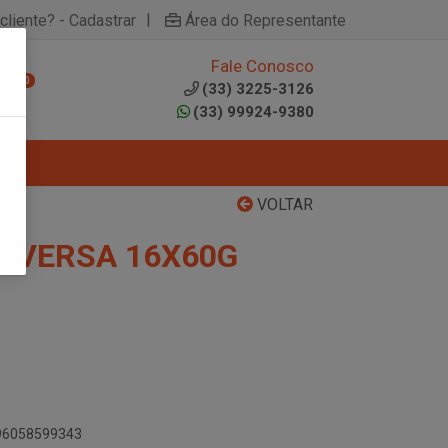
|
cliente? - Cadastrar
Área do Representante
Fale Conosco
0
(33) 3225-3126
(33) 99924-9380
VOLTAR
E VERSA 16X60G
896058599343