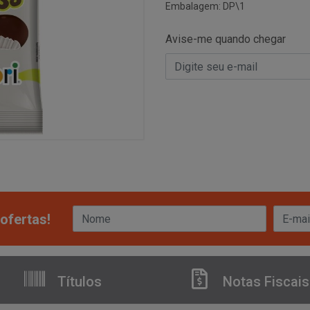
Embalagem: DP\1
Avise-me quando chegar
ofertas!
Títulos
Notas Fiscais