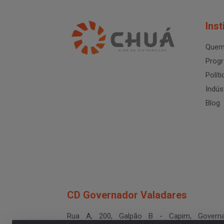
Inst
Quem
Progr
Polít
Indús
Blog
CD Governador Valadares
Rua A, 200, Galpão B - Capim, Governa