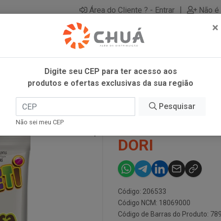
|
Área do Cliente ? - Entrar
Não é 
×
Digite seu CEP para ter acesso aos
produtos e ofertas exclusivas da sua região
DORI
Pesquisar
DISQUETI VIC
Não sei meu CEP
DORI
Código: 206533
Código NCM: 18069000
Código de Barras do Produto: 7