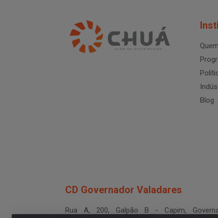
Inst
Quem
Progr
Polít
Indús
Blog
CD Governador Valadares
Rua A, 200, Galpão B - Capim, Governa