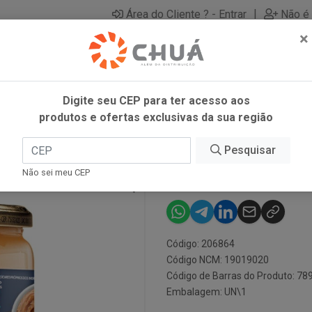
|
Área do Cliente ? - Entrar
Não é 
×
Digite seu CEP para ter acesso aos
produtos e ofertas exclusivas da sua região
EA
Pesquisar
DOCE LEITE 2
Não sei meu CEP
Código: 206864
Código NCM: 19019020
Código de Barras do Produto: 7
Embalagem: UN\1