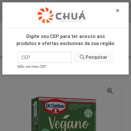
×
Baixe já nosso APP
0
Digite seu CEP para ter acesso aos
produtos e ofertas exclusivas da sua região
Pesquisar
VOLTAR
INÍCIO
DR OETKER BRASIL
Não sei meu CEP
GELATINA VEGANA ABACAXI 20G DR OETKER