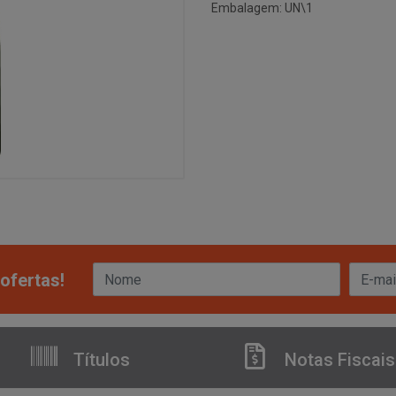
Embalagem: UN\1
ofertas!
Títulos
Notas Fiscais