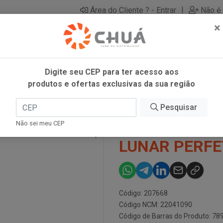
|
Área do Cliente ? - Entrar
Não é 
×
Digite seu CEP para ter acesso aos
produtos e ofertas exclusivas da sua região
L LUNAR PERFETT CL
Pesquisar
ESPUMANTE R
Não sei meu CEP
LUNAR PERFE
Código: 207668
Código NCM: 22041090
Código de Barras do Produto: 7