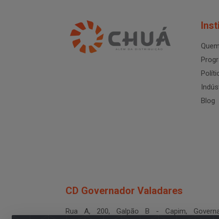
Inst
Quem
Progr
Polít
Indús
Blog
CD Governador Valadares
Rua A, 200, Galpão B - Capim, Governa