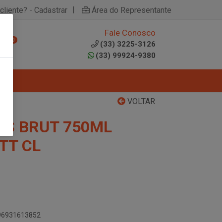
|
cliente? - Cadastrar
Área do Representante
Fale Conosco
0
(33) 3225-3126
(33) 99924-9380
VOLTAR
S BRUT 750ML
TT CL
896931613852