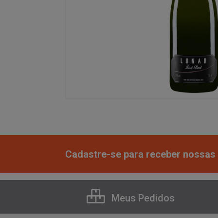
Cadastre-se para receber nossas 
Meus Pedidos