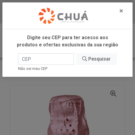
×
Baixe já nosso APP
0
Digite seu CEP para ter acesso aos
produtos e ofertas exclusivas da sua região
Pesquisar
VOLTAR
INÍCIO
ZANLORENZI
Não sei meu CEP
ESPUMANTE RS ZR ALCOOL 750ML CAMPO LARGO