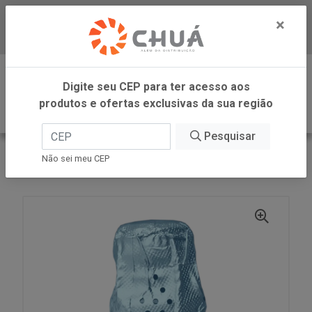
×
Baixe já nosso APP
0
Digite seu CEP para ter acesso aos
produtos e ofertas exclusivas da sua região
Pesquisar
VOLTAR
INÍCIO
ZANLORENZI
Não sei meu CEP
ESPUMANTE ZR ALCOOL 750ML CAMPO LARGO