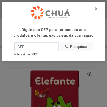
×
Baixe já nosso APP
0
Digite seu CEP para ter acesso aos
produtos e ofertas exclusivas da sua região
Pesquisar
VOLTAR
INÍCIO
CARGILL VAREJO
Não sei meu CEP
EXTRATO TOMATE TETRA PAK 275G ELEFANTE