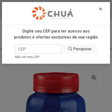
×
Baixe já nosso APP
0
Digite seu CEP para ter acesso aos
produtos e ofertas exclusivas da sua região
Pesquisar
VOLTAR
INÍCIO
DR OETKER BRASIL
Não sei meu CEP
FERMENTO QUIMICO 200G DR OETKER