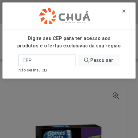
×
Baixe já nosso APP
0
Digite seu CEP para ter acesso aos
produtos e ofertas exclusivas da sua região
Pesquisar
VOLTAR
INÍCIO
GOMES DA COSTA
Não sei meu CEP
FILE ATUM AZEITE ALHO 125G GDC