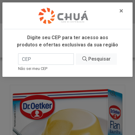
×
Baixe já nosso APP
0
Digite seu CEP para ter acesso aos
produtos e ofertas exclusivas da sua região
Pesquisar
VOLTAR
INÍCIO
DR OETKER BRASIL
Não sei meu CEP
FLAN PO BAUNILHA 30G DR OETKER