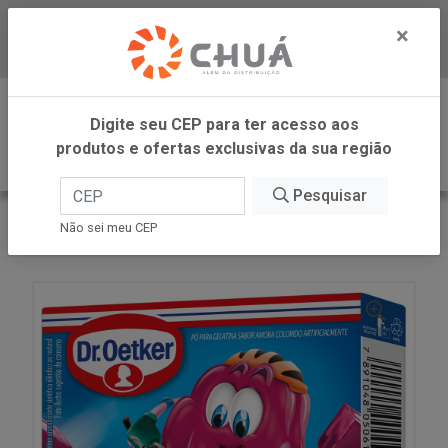
×
Baixe já nosso APP
0
Digite seu CEP para ter acesso aos
produtos e ofertas exclusivas da sua região
Pesquisar
VOLTAR
INÍCIO
DR OETKER BRASIL
Não sei meu CEP
GELATINA AMORA 20G DR OETKER