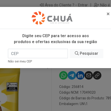
|
Área do Cliente ? - Entrar
Não é 
×
Digite seu CEP para ter acesso aos
produtos e ofertas exclusivas da sua região
 DORI
Pesquisar
GELATINA BA
Não sei meu CEP
Código: 256814
Código NCM: 17049020
Código de Barras do Produto: 7
Embalagem: UN\1