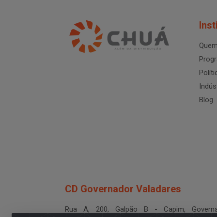
Inst
Quem
Progr
Polít
Indús
Blog
CD Governador Valadares
Rua A, 200, Galpão B - Capim, Governa