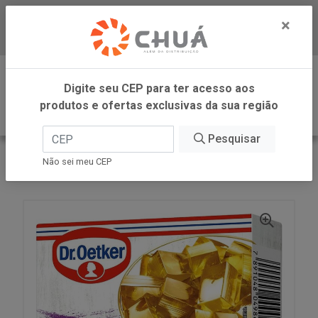
×
Baixe já nosso APP
0
Digite seu CEP para ter acesso aos
produtos e ofertas exclusivas da sua região
Pesquisar
VOLTAR
INÍCIO
DR OETKER BRASIL
Não sei meu CEP
GELATINA C COLAGENO ABACAX 15G DR OETKER