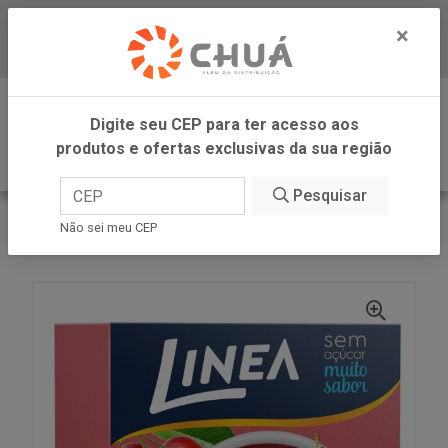
×
Baixe já nosso APP
0
Digite seu CEP para ter acesso aos
produtos e ofertas exclusivas da sua região
Pesquisar
VOLTAR
INÍCIO
LINEA ALIMENTOS
Não sei meu CEP
GELATINA CEREJA 10G LINEA