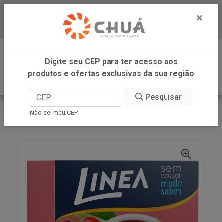
×
Baixe já nosso APP
0
Digite seu CEP para ter acesso aos
produtos e ofertas exclusivas da sua região
Pesquisar
VOLTAR
INÍCIO
LINEA ALIMENTOS
Não sei meu CEP
GELATINA CEREJA 10G LINEA