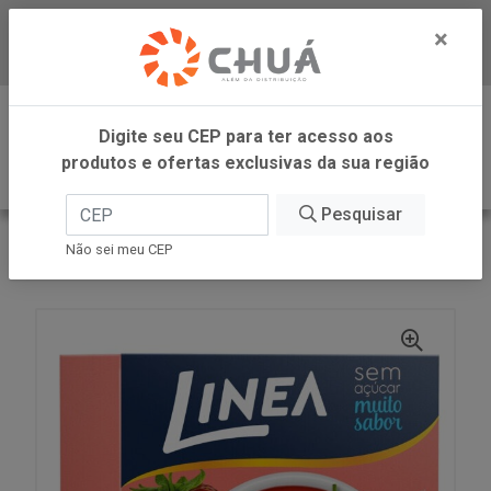
×
Baixe já nosso APP
0
Digite seu CEP para ter acesso aos
produtos e ofertas exclusivas da sua região
Pesquisar
VOLTAR
INÍCIO
LINEA ALIMENTOS
Não sei meu CEP
GELATINA MORANGO 10G LINEA