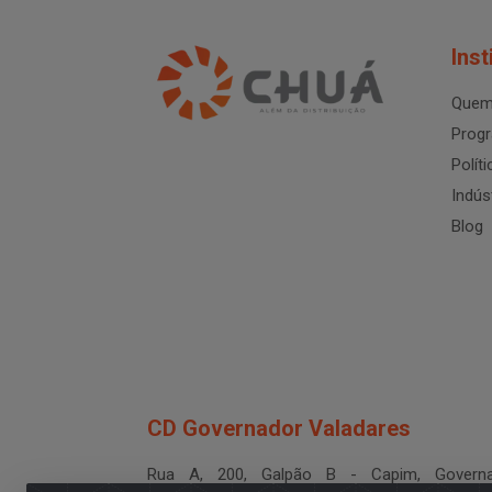
Inst
Quem
Progr
Polít
Indús
Blog
CD Governador Valadares
Rua A, 200, Galpão B - Capim, Governa