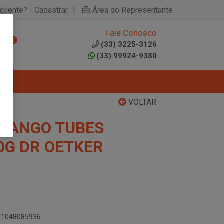
|
cliente? - Cadastrar
Área do Representante
Fale Conosco
0
(33) 3225-3126
(33) 99924-9380
VOLTAR
RANGO TUBES
0G DR OETKER
891048085936