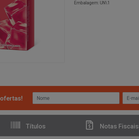
Embalagem: UN\1
ofertas!
Títulos
Notas Fiscais