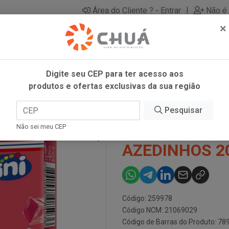
|
Área do Cliente ? - Entrar
Não é 
×
Digite seu CEP para ter acesso aos
produtos e ofertas exclusivas da sua região
TUBES AZEDINHOS 20G DR OETKER
Pesquisar
GELATINA MO
Não sei meu CEP
AZEDINHOS 2
Código: 259978
Código NCM: 21069029
Código de Barras do Produto: 7