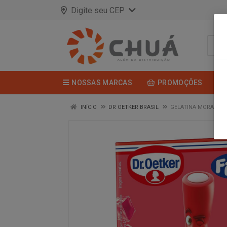
Digite seu CEP
NOSSAS MARCAS
PROMOÇÕES
INÍCIO
DR OETKER BRASIL
GELATINA MORANGO 