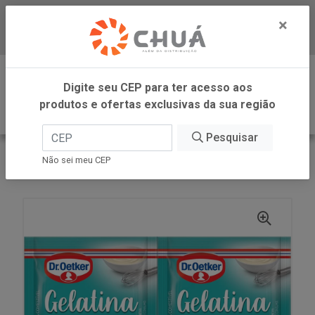
×
Baixe já nosso APP
0
Digite seu CEP para ter acesso aos
produtos e ofertas exclusivas da sua região
Pesquisar
VOLTAR
INÍCIO
DR OETKER BRASIL
Não sei meu CEP
GELATINA PO S SABOR 24G DR OETKER