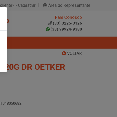
|
cliente? - Cadastrar
Área do Representante
Fale Conosco
0
(33) 3225-3126
(33) 99924-9380
VOLTAR
A 20G DR OETKER
891048050682