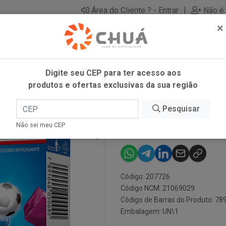
|
Área do Cliente ? - Entrar
Não é 
×
Digite seu CEP para ter acesso aos
produtos e ofertas exclusivas da sua região
R OETKER
Pesquisar
GELATINA UV
Não sei meu CEP
Código: 207726
Código NCM: 21069029
Código de Barras do Produto: 7
Embalagem: UN\1