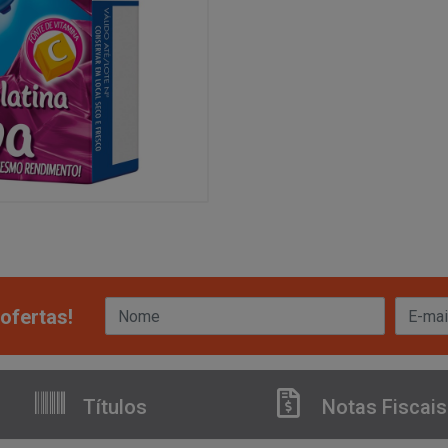
ofertas!
Títulos
Notas Fiscais