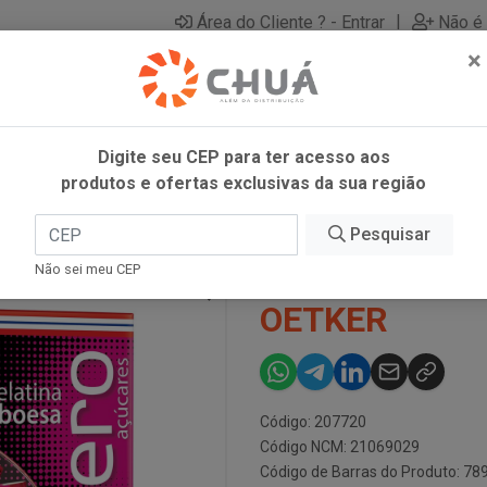
|
Área do Cliente ? - Entrar
Não é 
×
Digite seu CEP para ter acesso aos
produtos e ofertas exclusivas da sua região
OESA 12G DR OETKER
Pesquisar
GELATINA ZR
Não sei meu CEP
OETKER
Código: 207720
Código NCM: 21069029
Código de Barras do Produto: 7