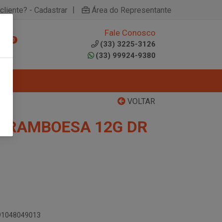
|
cliente? - Cadastrar
Área do Representante
Fale Conosco
0
(33) 3225-3126
(33) 99924-9380
VOLTAR
 FRAMBOESA 12G DR
891048049013