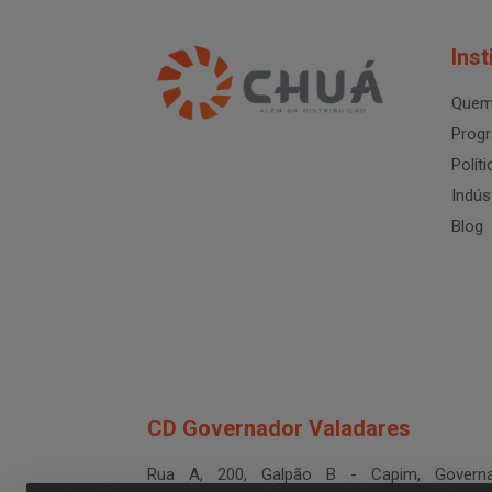
Inst
Quem
Progr
Polít
Indús
Blog
CD Governador Valadares
Rua A, 200, Galpão B - Capim, Governa