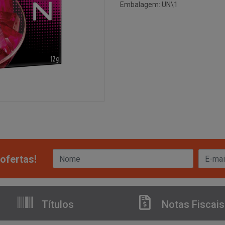
Embalagem: UN\1
ofertas!
Títulos
Notas Fiscais