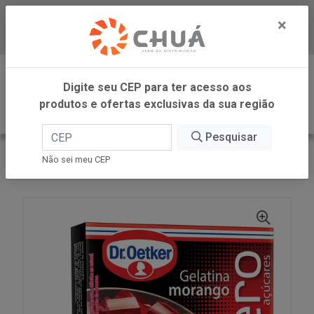
×
Baixe já nosso APP
0
Digite seu CEP para ter acesso aos
produtos e ofertas exclusivas da sua região
Pesquisar
VOLTAR
INÍCIO
DR OETKER BRASIL
Não sei meu CEP
GELATINA ZR MORANGO 12G DR OETKER