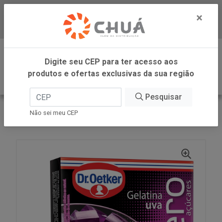
×
Baixe já nosso APP
0
Digite seu CEP para ter acesso aos
produtos e ofertas exclusivas da sua região
Pesquisar
VOLTAR
INÍCIO
DR OETKER BRASIL
Não sei meu CEP
GELATINA ZR UVA 12G DR OETKER