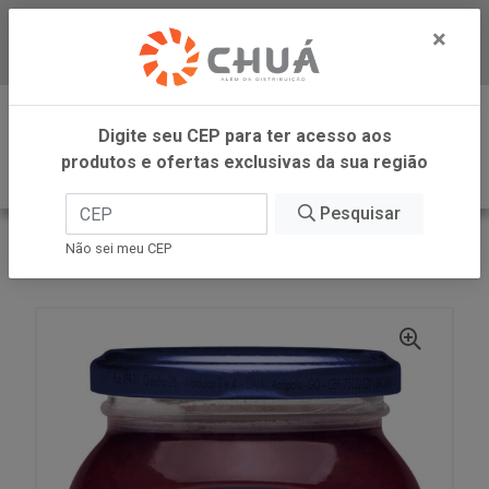
×
Baixe já nosso APP
0
Digite seu CEP para ter acesso aos
produtos e ofertas exclusivas da sua região
Pesquisar
VOLTAR
INÍCIO
LINEA ALIMENTOS
Não sei meu CEP
GELEIA JABUTICABA 230G LINEA