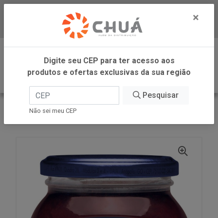
×
Baixe já nosso APP
0
Digite seu CEP para ter acesso aos
produtos e ofertas exclusivas da sua região
Pesquisar
VOLTAR
INÍCIO
LINEA ALIMENTOS
Não sei meu CEP
GELEIA MIRTILO 230G LINEA