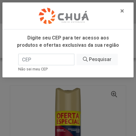
×
Baixe já nosso APP
0
Digite seu CEP para ter acesso aos
produtos e ofertas exclusivas da sua região
Pesquisar
VOLTAR
INÍCIO
SC JOHNSON
Não sei meu CEP
GLADE AERO PROM FLOR VIB 360ML