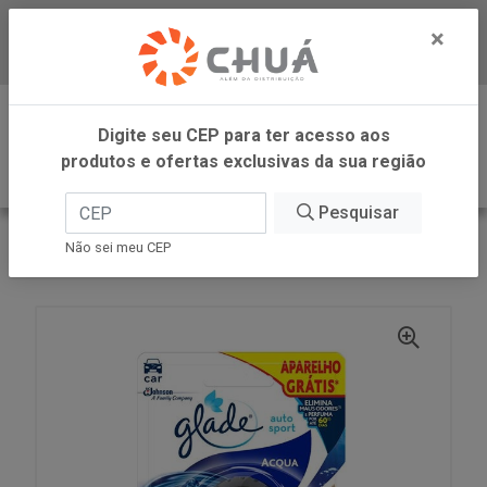
×
Baixe já nosso APP
0
Digite seu CEP para ter acesso aos
produtos e ofertas exclusivas da sua região
Pesquisar
VOLTAR
INÍCIO
SC JOHNSON
Não sei meu CEP
GLADE AUTO SPORT ACQUA GTS 7ML