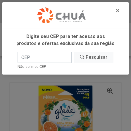
×
Baixe já nosso APP
0
Digite seu CEP para ter acesso aos
produtos e ofertas exclusivas da sua região
Pesquisar
VOLTAR
INÍCIO
SC JOHNSON
Não sei meu CEP
GLADE DIFUSOR CITRUS 100ML