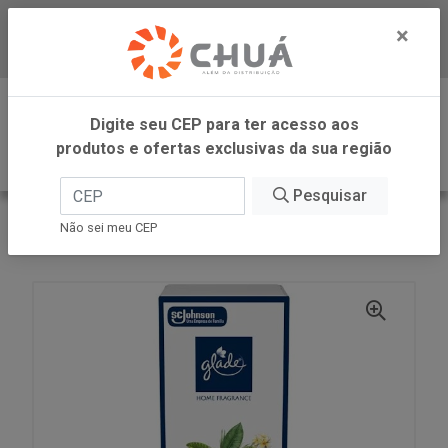
×
Baixe já nosso APP
0
Digite seu CEP para ter acesso aos
produtos e ofertas exclusivas da sua região
Pesquisar
VOLTAR
INÍCIO
SC JOHNSON
Não sei meu CEP
GLADE DIFUSOR FRESH FLOWERS 100ML SC