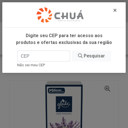
×
Baixe já nosso APP
0
Digite seu CEP para ter acesso aos
produtos e ofertas exclusivas da sua região
Pesquisar
VOLTAR
INÍCIO
SC JOHNSON
Não sei meu CEP
GLADE DIFUSOR RELAX LAVANDA 100 ML SC