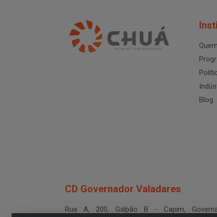
Inst
Quem
Progr
Polít
Indús
Blog
CD Governador Valadares
Rua A, 200, Galpão B - Capim, Governa