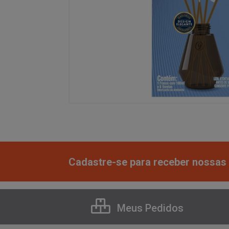
Cadastre-se para receber nossas 
Meus Pedidos