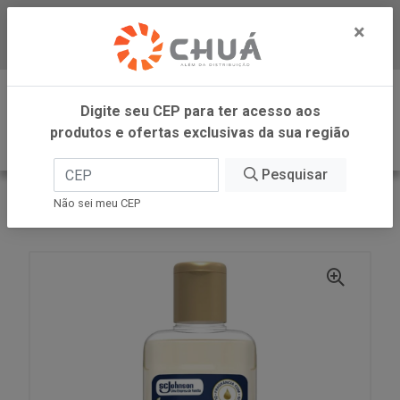
×
Baixe já nosso APP
0
Digite seu CEP para ter acesso aos
produtos e ofertas exclusivas da sua região
Pesquisar
VOLTAR
INÍCIO
SC JOHNSON
Não sei meu CEP
GLADE GOTAS CHA BRANCO 120ML SC