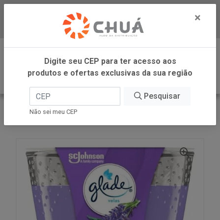
×
Baixe já nosso APP
0
Digite seu CEP para ter acesso aos
produtos e ofertas exclusivas da sua região
Pesquisar
VOLTAR
INÍCIO
SC JOHNSON
Não sei meu CEP
GLADE VELA PERF RELAX LAV 96G