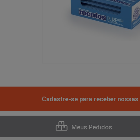
Cadastre-se para receber nossas 
Meus Pedidos