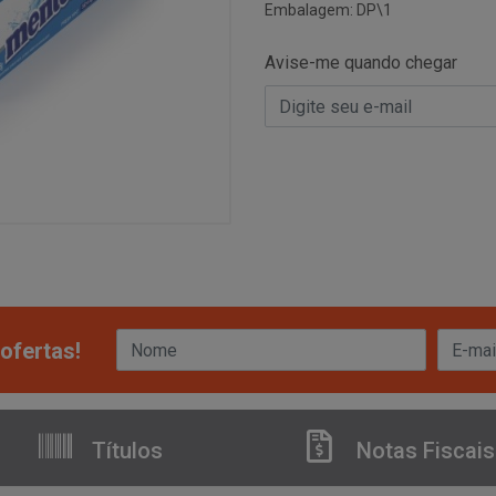
Embalagem: DP\1
Avise-me quando chegar
ofertas!
Títulos
Notas Fiscais