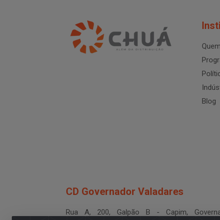
Inst
Quem
Progr
Polít
Indús
Blog
CD Governador Valadares
Rua A, 200, Galpão B - Capim, Governa