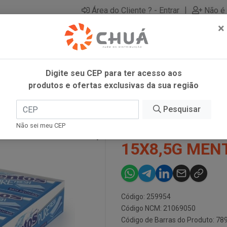
|
Área do Cliente ? - Entrar
Não é 
×
Digite seu CEP para ter acesso aos
produtos e ofertas exclusivas da sua região
 15X8,5G MENTOS
Pesquisar
GOMA 3 CAM 
Não sei meu CEP
15X8,5G MEN
Código: 259954
Código NCM: 21069050
Código de Barras do Produto: 7