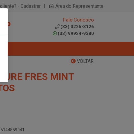
|
cliente? - Cadastrar
Área do Representante
Fale Conosco
0
(33) 3225-3126
(33) 99924-9380
VOLTAR
PURE FRES MINT
TOS
895144859941