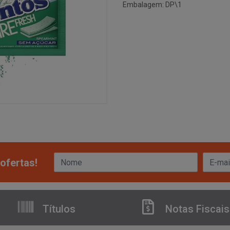
Embalagem: DP\1
ofertas!
Títulos
Notas Fiscais