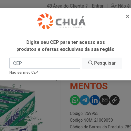
|
Área do Cliente ? - Entrar
Não é 
×
Digite seu CEP para ter acesso aos
produtos e ofertas exclusivas da sua região
8,5G MENTOS
Pesquisar
GOMA 3 CAM 
Não sei meu CEP
MENTOS
Código: 259955
Código NCM: 21069050
Código de Barras do Produto: 7