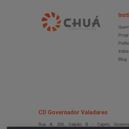
Inst
Quem
Progr
Polít
Indús
Blog
CD Governador Valadares
Rua A, 200, Galpão B - Capim, Governa