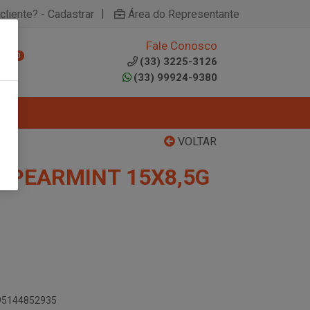
|
cliente? - Cadastrar
Área do Representante
Fale Conosco
0
(33) 3225-3126
(33) 99924-9380
VOLTAR
SPEARMINT 15X8,5G
895144852935