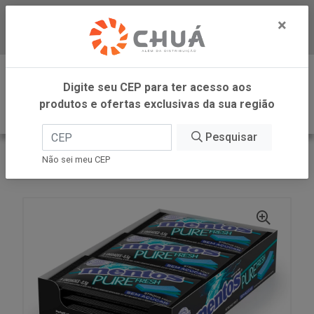
×
Baixe já nosso APP
0
Digite seu CEP para ter acesso aos
produtos e ofertas exclusivas da sua região
Pesquisar
VOLTAR
INÍCIO
PERFETTI
Não sei meu CEP
GOMA 3 CAM STRONG MINT 15X8,5G MENTOS