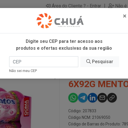
|
Área do Cliente ? - Entrar
Não é 
×
Digite seu CEP para ter acesso aos
produtos e ofertas exclusivas da sua região
 6X92G MENTOS
Pesquisar
GOMA BUBBLE
Não sei meu CEP
6X92G MENT
Código: 207833
Código NCM: 21069050
Código de Barras do Produto: 7