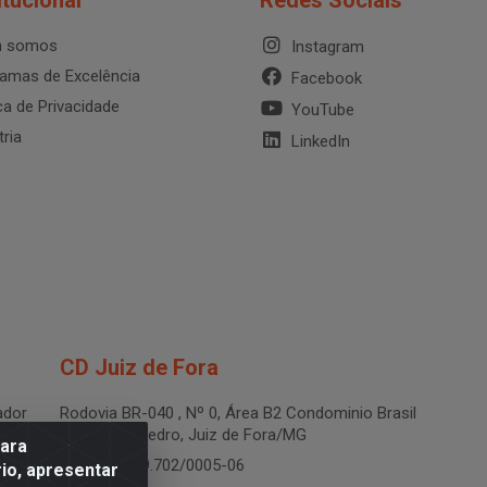
itucional
Redes Sociais
 somos
Instagram
amas de Excelência
Facebook
ica de Privacidade
YouTube
tria
LinkedIn
CD Juiz de Fora
dor
Rodovia BR-040 , Nº 0, Área B2 Condominio Brasil
LOG - São Pedro, Juiz de Fora/MG
para
CNPJ 19.199.702/0005-06
io, apresentar