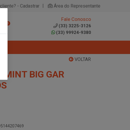
|
cliente? - Cadastrar
Área do Representante
Fale Conosco
0
(33) 3225-3126
(33) 99924-9380
VOLTAR
 MINT BIG GAR
OS
895144207469