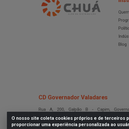
Inst
Quem
Progr
Polít
Indús
Blog
CD Governador Valadares
Rua A, 200, Galpão B - Capim, Governa
Valadares/MG - CEP 35.024-400
O nosso site coleta cookies próprios e de terceiros 
CNPJ 19.199.702/0003-36
proporcionar uma experiência personalizada ao usuár