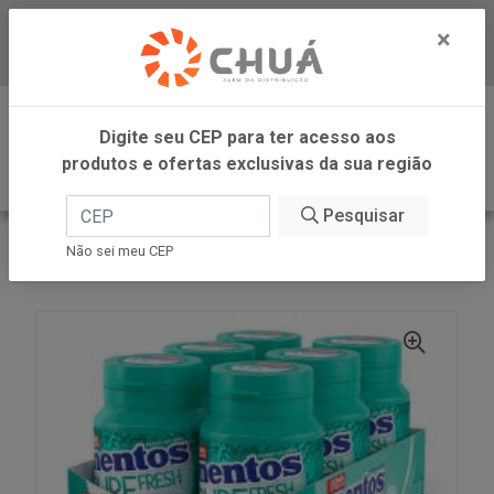
×
Baixe já nosso APP
0
Digite seu CEP para ter acesso aos
produtos e ofertas exclusivas da sua região
Pesquisar
VOLTAR
INÍCIO
PERFETTI
Não sei meu CEP
GOMA PURE FRESH WINTER GAR 6X56G MENTOS