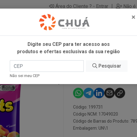
|
Área do Cliente ? - Entrar
Não é 
×
Digite seu CEP para ter acesso aos
produtos e ofertas exclusivas da sua região
0G GOMETS
Pesquisar
GOMAS ANEL 
Não sei meu CEP
Código: 199731
Código NCM: 17049020
Código de Barras do Produto: 7
Embalagem: UN\1