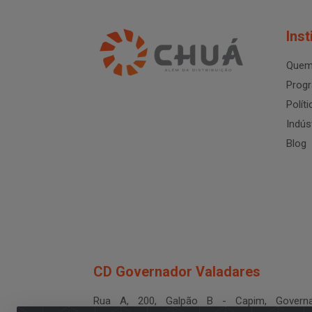
Inst
Quem
Progr
Polít
Indús
Blog
CD Governador Valadares
Rua A, 200, Galpão B - Capim, Governa