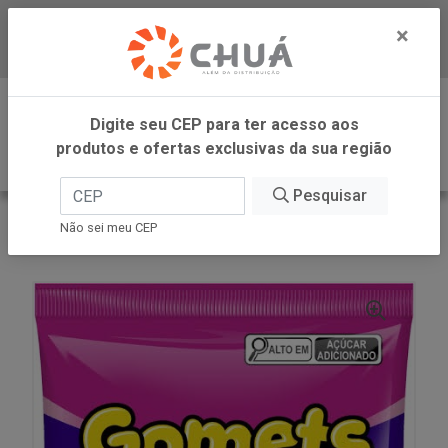
×
Baixe já nosso APP
0
Digite seu CEP para ter acesso aos
produtos e ofertas exclusivas da sua região
Pesquisar
VOLTAR
INÍCIO
DORI - ATACADO
Não sei meu CEP
GOMAS MINHOCA ACIDA 600G GOMETS