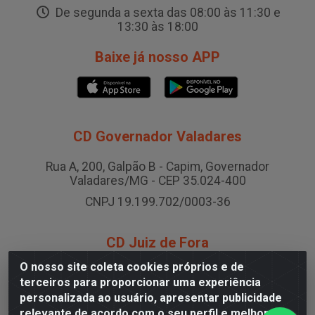
De segunda a sexta das 08:00 às 11:30 e
13:30 às 18:00
Baixe já nosso APP
CD Governador Valadares
Rua A, 200, Galpão B - Capim, Governador
Valadares/MG - CEP 35.024-400
CNPJ 19.199.702/0003-36
CD Juiz de Fora
O nosso site coleta cookies próprios e de
Rodovia BR-040 , Nº 0, Área B2 Condominio Brasil
terceiros para proporcionar uma experiência
LOG - São Pedro, Juiz de Fora/MG
personalizada ao usuário, apresentar publicidade
CNPJ 19.199.702/0005-06
relevante de acordo com o seu perfil e melhorar a