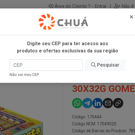
|
Área do Cliente ? - Entrar
Não é 
×
Digite seu CEP para ter acesso aos
produtos e ofertas exclusivas da sua região
RUTAS 30X32G GOMETS
Pesquisar
GOMAS TUBO
Não sei meu CEP
30X32G GOM
Código: 170444
Código NCM: 17049020
Código de Barras do Produto: 7