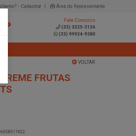
|
cliente? - Cadastrar
Área do Representante
Fale Conosco
0
(33) 3225-3126
(33) 99924-9380
VOLTAR
 CREME FRUTAS
ETS
896058517422