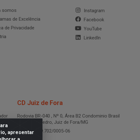
 somos
Instagram
amas de Excelência
Facebook
ica de Privacidade
YouTube
tria
LinkedIn
CD Juiz de Fora
dor
Rodovia BR-040 , Nº 0, Área B2 Condominio Brasil
LOG - São Pedro, Juiz de Fora/MG
para
CNPJ 19.199.702/0005-06
io, apresentar
elhorar a