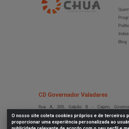
Quem
Progr
Polít
Indús
Blog
CD Governador Valadares
Rua A, 200, Galpão B - Capim, Governa
Valadares/MG - CEP 35.024-400
O nosso site coleta cookies próprios e de terceiros 
CNPJ 19.199.702/0003-36
proporcionar uma experiência personalizada ao usuár
publicidade relevante de acordo com o seu perfil e m