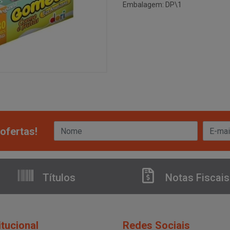
Embalagem: DP\1
ofertas!
Títulos
Notas Fiscais
itucional
Redes Sociais