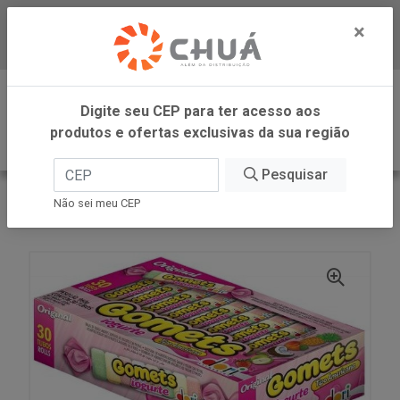
×
Baixe já nosso APP
0
Digite seu CEP para ter acesso aos
produtos e ofertas exclusivas da sua região
Pesquisar
VOLTAR
INÍCIO
DORI - ATACADO
Não sei meu CEP
GOMAS TUBO IOGURTE 30X32G GOMETS