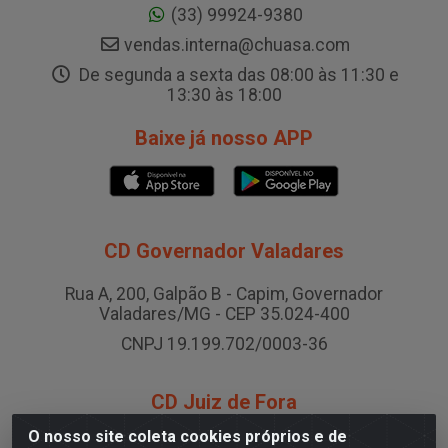
(33) 99924-9380
vendas.interna@chuasa.com
De segunda a sexta das 08:00 às 11:30 e
13:30 às 18:00
Baixe já nosso APP
CD Governador Valadares
Rua A, 200, Galpão B - Capim, Governador
Valadares/MG - CEP 35.024-400
CNPJ 19.199.702/0003-36
CD Juiz de Fora
O nosso site coleta cookies próprios e de
Rodovia BR-040 , Nº 0, Área B2 Condominio Brasil