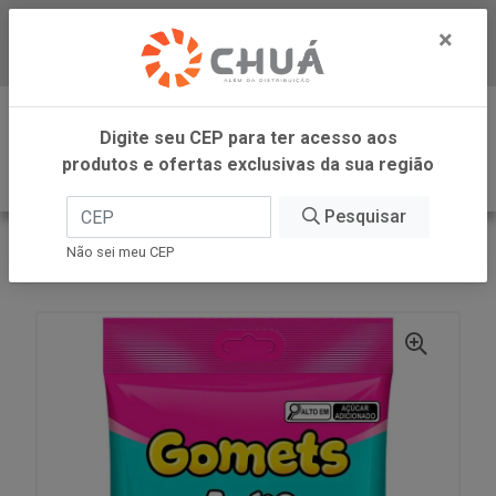
×
Baixe já nosso APP
0
Digite seu CEP para ter acesso aos
produtos e ofertas exclusivas da sua região
Pesquisar
VOLTAR
INÍCIO
DORI -SM
Não sei meu CEP
GOMET'S ANEL ACIDO 150G