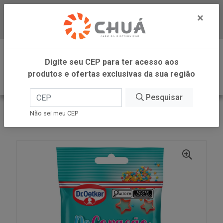
×
Baixe já nosso APP
0
Digite seu CEP para ter acesso aos
produtos e ofertas exclusivas da sua região
Pesquisar
VOLTAR
INÍCIO
DR OETKER BRASIL
Não sei meu CEP
GRANULADO DECORACAO COLOR 70G DR OETKER