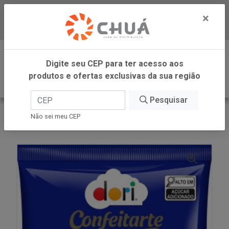
×
Baixe já nosso APP
0
Digite seu CEP para ter acesso aos
produtos e ofertas exclusivas da sua região
Pesquisar
VOLTAR
INÍCIO
DORI - ATACADO
Não sei meu CEP
GRANULADO GOURMET CONF + CACAU 400G DORI