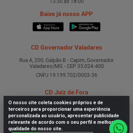
13:30 às 18:00
Baixe já nosso APP
CD Governador Valadares
Rua A, 200, Galpão B - Capim, Governador
Valadares/MG - CEP 35.024-400
CNPJ 19.199.702/0003-36
CD Juiz de Fora
O nosso site coleta cookies próprios e de
Rodovia BR-040 , Nº 0, Área B2 Condominio Brasil
terceiros para proporcionar uma experiência
LOG - São Pedro, Juiz de Fora/MG
personalizada ao usuário, apresentar publicidade
CNPJ 19.199.702/0005-06
relevante de acordo com o seu perfil e melhorar a
qualidade do nosso site.