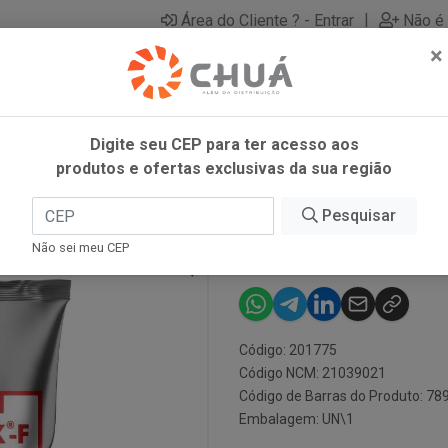
|
Área do Cliente ? - Entrar
Não é 
×
Digite seu CEP para ter acesso aos
produtos e ofertas exclusivas da sua região
 F 600G AJINOMOTO
Pesquisar
HARMONIX - 
Não sei meu CEP
Código: 201775
Código NCM: 21039021
Código de Barras do Produto: 7
Embalagem: UN\1