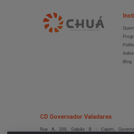
Inst
Quem
Progr
Polít
Indús
Blog
CD Governador Valadares
Rua A, 200, Galpão B - Capim, Governa