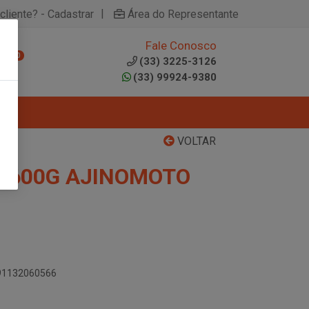
|
cliente? - Cadastrar
Área do Representante
Fale Conosco
0
(33) 3225-3126
(33) 99924-9380
VOLTAR
F 600G AJINOMOTO
891132060566